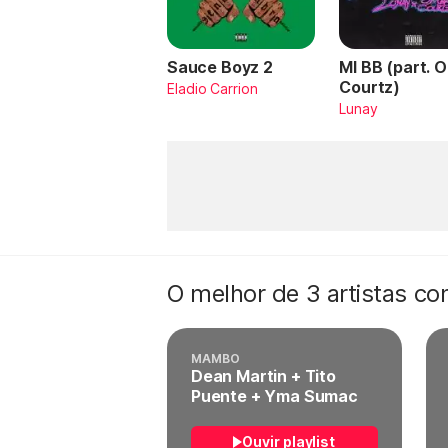
Sauce Boyz 2
MI BB (part. 
Courtz)
Eladio Carrion
Lunay
O melhor de 3 artistas c
MAMBO
Dean Martin + Tito
Puente + Yma Sumac
Ouvir playlist