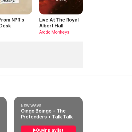
 From NPR's
Live At The Royal
 Desk
Albert Hall
Arctic Monkeys
NEW WAVE
Oingo Boingo + The
Pretenders + Talk Talk
Ouvir playlist