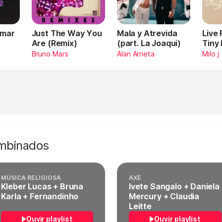
Omar
Just The Way You
Mala y Atrevida
Live
Are (Remix)
(part. La Joaqui)
Tiny
Bruno Mars
Alan Arrieta
Milo j
ombinados
MÚSICA RELIGIOSA
AXÉ
Kleber Lucas + Bruna
Ivete Sangalo + Daniela
Karla + Fernandinho
Mercury + Claudia
Leitte
Ouvir playlist
Ouvir playlist