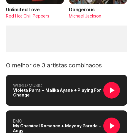
Unlimited Love
Dangerous
Red Hot Chili Peppers
Michael Jackson
O melhor de 3 artistas combinados
WORLD MUSIC
Violeta Parra + Malika Ayane + Playing For
Change
EMO
My Chemical Romance + Mayday Parade +
Angy