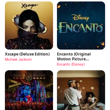
Xscape (Deluxe Edition)
Encanto (Original
Motion Picture
Michael Jackson
Soundtrack)
Encanto (Disney)