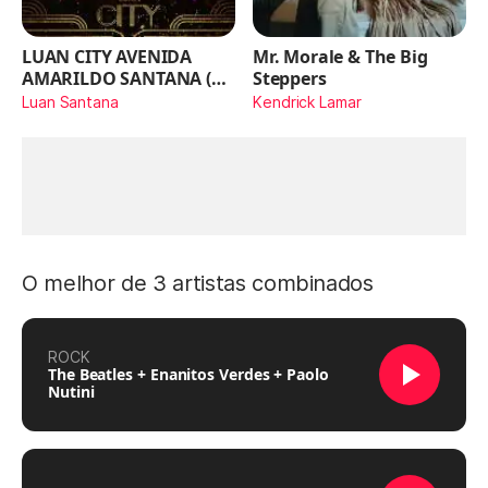
LUAN CITY AVENIDA
Mr. Morale & The Big
AMARILDO SANTANA (Ao
Steppers
Vivo)
Luan Santana
Kendrick Lamar
O melhor de 3 artistas combinados
ROCK
The Beatles + Enanitos Verdes + Paolo
Nutini