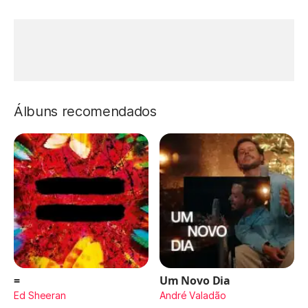
Álbuns recomendados
=
Um Novo Dia
Ed Sheeran
André Valadão