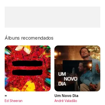
Álbuns recomendados
=
Um Novo Dia
Ed Sheeran
André Valadão