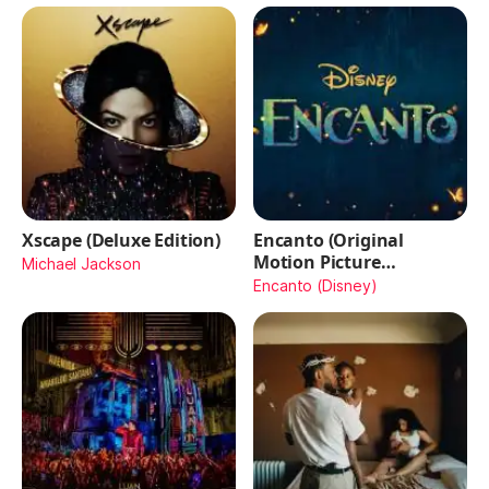
Xscape (Deluxe Edition)
Encanto (Original
Motion Picture
Michael Jackson
Soundtrack)
Encanto (Disney)