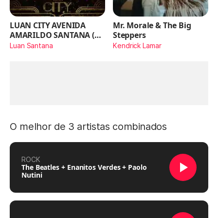
LUAN CITY AVENIDA
Mr. Morale & The Big
AMARILDO SANTANA (Ao
Steppers
Vivo)
Luan Santana
Kendrick Lamar
O melhor de 3 artistas combinados
ROCK
The Beatles + Enanitos Verdes + Paolo
Nutini