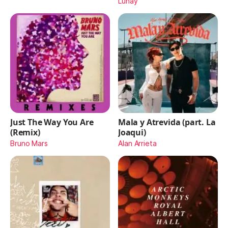
Lunay
Just The Way You Are
Mala y Atrevida (part. La
(Remix)
Joaqui)
Bruno Mars
Alan Arrieta