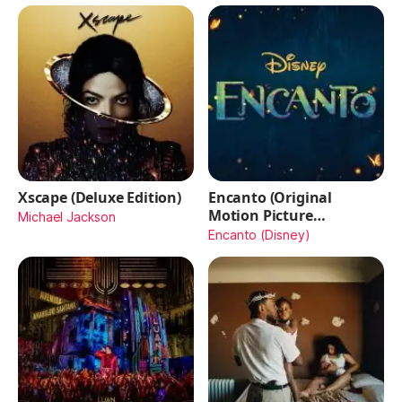
Xscape (Deluxe Edition)
Encanto (Original
Motion Picture
Michael Jackson
Soundtrack)
Encanto (Disney)