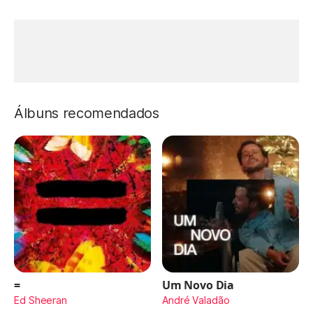
Álbuns recomendados
=
Um Novo Dia
Ed Sheeran
André Valadão