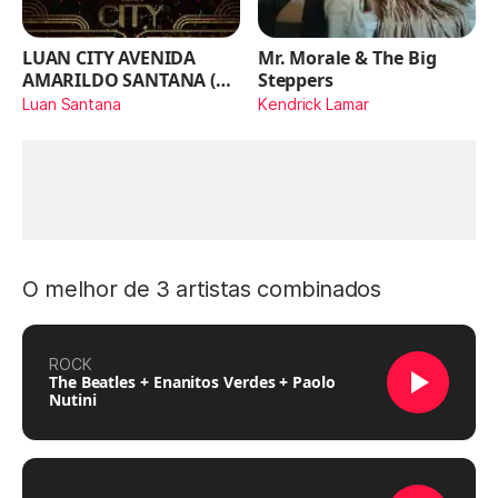
LUAN CITY AVENIDA
Mr. Morale & The Big
AMARILDO SANTANA (Ao
Steppers
Vivo)
Luan Santana
Kendrick Lamar
O melhor de 3 artistas combinados
ROCK
The Beatles + Enanitos Verdes + Paolo
Nutini