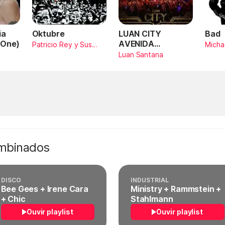
ia
Oktubre
LUAN CITY
Bad
 One)
AVENIDA
Patricio Rey y Sus
Micha
Redonditos de Ricota
AMARILDO
Luan Santana
SANTANA (Ao
Vivo)
ombinados
DISCO
INDUSTRIAL
Bee Gees + Irene Cara
Ministry + Rammstein +
+ Chic
Stahlmann
Ouvir playlist
Ouvir playlist