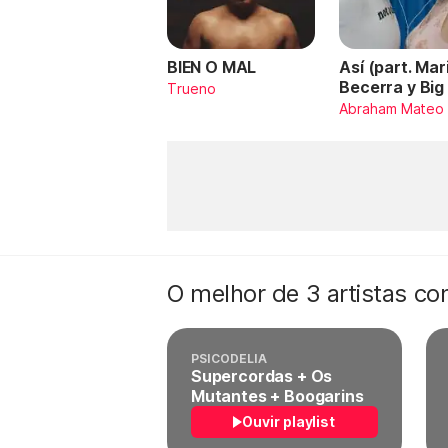
BIEN O MAL
Así (part. Mar
Becerra y Big
Trueno
Abraham Mateo
O melhor de 3 artistas c
PSICODELIA
Supercordas + Os
Mutantes + Boogarins
Ouvir playlist