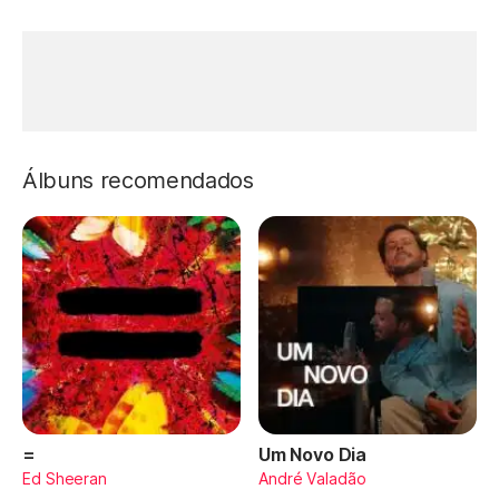
Álbuns recomendados
=
Um Novo Dia
Ed Sheeran
André Valadão