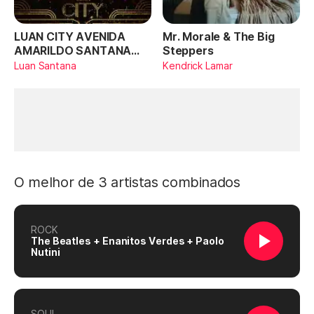
LUAN CITY AVENIDA
Mr. Morale & The Big
AMARILDO SANTANA
Steppers
(Ao Vivo)
Luan Santana
Kendrick Lamar
O melhor de 3 artistas combinados
ROCK
The Beatles + Enanitos Verdes + Paolo
Nutini
SOUL