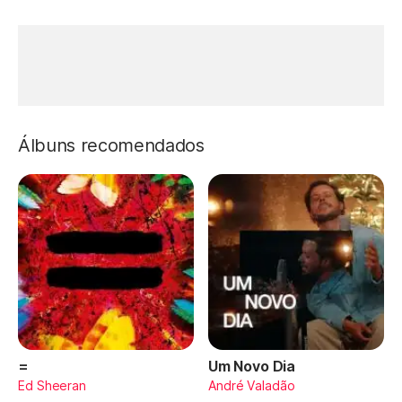
Álbuns recomendados
=
Um Novo Dia
Ed Sheeran
André Valadão