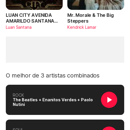
LUAN CITY AVENIDA
Mr. Morale & The Big
AMARILDO SANTANA
Steppers
(Ao Vivo)
Luan Santana
Kendrick Lamar
O melhor de 3 artistas combinados
ROCK
The Beatles + Enanitos Verdes + Paolo
Nutini
SOUL