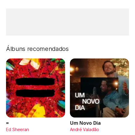
Álbuns recomendados
=
Um Novo Dia
Ed Sheeran
André Valadão