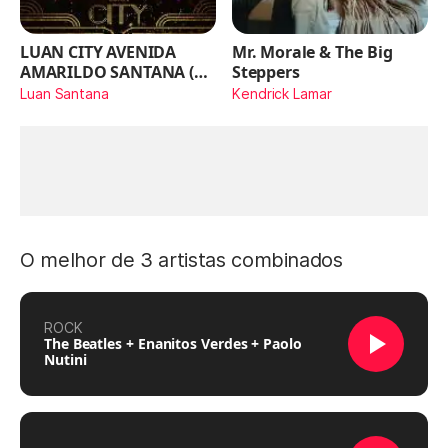
LUAN CITY AVENIDA
Mr. Morale & The Big
AMARILDO SANTANA (Ao
Steppers
Vivo)
Luan Santana
Kendrick Lamar
O melhor de 3 artistas combinados
ROCK
The Beatles + Enanitos Verdes + Paolo
Nutini