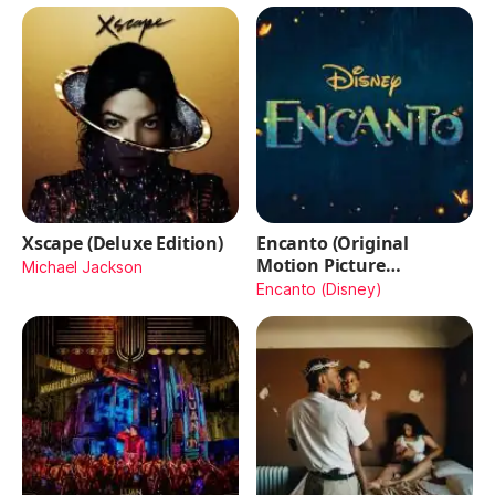
Xscape (Deluxe Edition)
Encanto (Original
Motion Picture
Michael Jackson
Soundtrack)
Encanto (Disney)