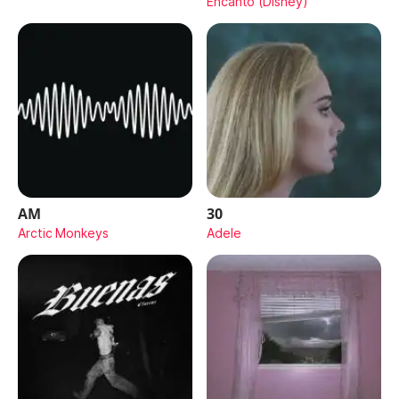
Encanto (Disney)
AM
30
Arctic Monkeys
Adele