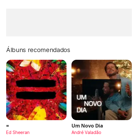
Álbuns recomendados
=
Um Novo Dia
Ed Sheeran
André Valadão