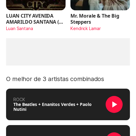
LUAN CITY AVENIDA
Mr. Morale & The Big
AMARILDO SANTANA (Ao
Steppers
Vivo)
Luan Santana
Kendrick Lamar
O melhor de 3 artistas combinados
ROCK
The Beatles + Enanitos Verdes + Paolo
Nutini