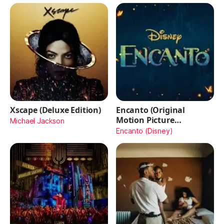
Xscape (Deluxe Edition)
Encanto (Original
Motion Picture
Michael Jackson
Soundtrack)
Encanto (Disney)