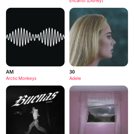
Encanto (Disney)
AM
30
Arctic Monkeys
Adele