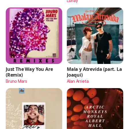
Lunay
Just The Way You Are
Mala y Atrevida (part. La
(Remix)
Joaqui)
Bruno Mars
Alan Arrieta