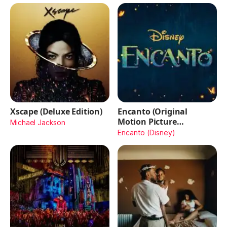
Xscape (Deluxe Edition)
Encanto (Original
Motion Picture
Michael Jackson
Soundtrack)
Encanto (Disney)