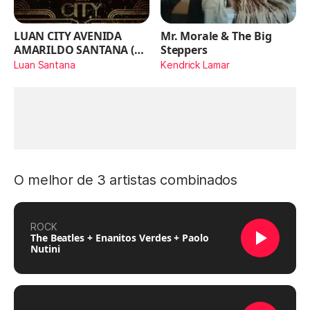
LUAN CITY AVENIDA
Mr. Morale & The Big
AMARILDO SANTANA (Ao
Steppers
Vivo)
Luan Santana
Kendrick Lamar
O melhor de 3 artistas combinados
ROCK
The Beatles + Enanitos Verdes + Paolo
Nutini