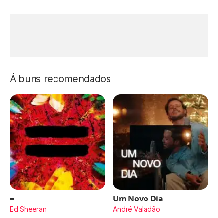
Álbuns recomendados
=
Um Novo Dia
Ed Sheeran
André Valadão