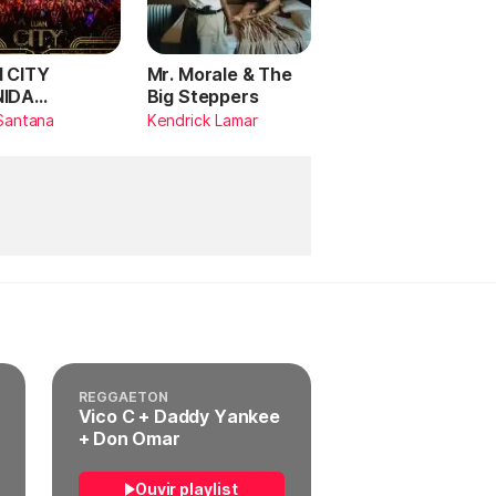
 CITY
Mr. Morale & The
NIDA
Big Steppers
RILDO
Santana
Kendrick Lamar
TANA (Ao
)
REGGAETON
Vico C + Daddy Yankee
+ Don Omar
Ouvir playlist