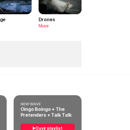
ge
Drones
a
Muse
NEW WAVE
Oingo Boingo + The
Pretenders + Talk Talk
Ouvir playlist