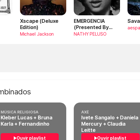
Xscape (Deluxe
EMERGENCIA
Sava
Edition)
(Presented By
aesp
PlayStation,
Michael Jackson
NATHY PELUSO
Horizon Forbidden
West)
ombinados
MÚSICA RELIGIOSA
AXÉ
Kleber Lucas + Bruna
Ivete Sangalo + Daniela
Karla + Fernandinho
Mercury + Claudia
Leitte
Ouvir playlist
Ouvir playlist