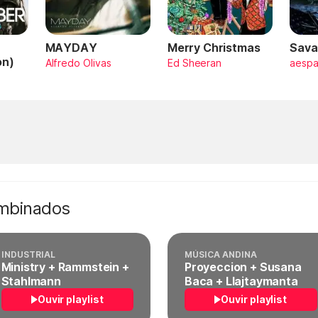
MAYDAY
Merry Christmas
Sava
on)
Alfredo Olivas
Ed Sheeran
aesp
ombinados
INDUSTRIAL
MÚSICA ANDINA
Ministry + Rammstein +
Proyeccion + Susana
Stahlmann
Baca + Llajtaymanta
Ouvir playlist
Ouvir playlist