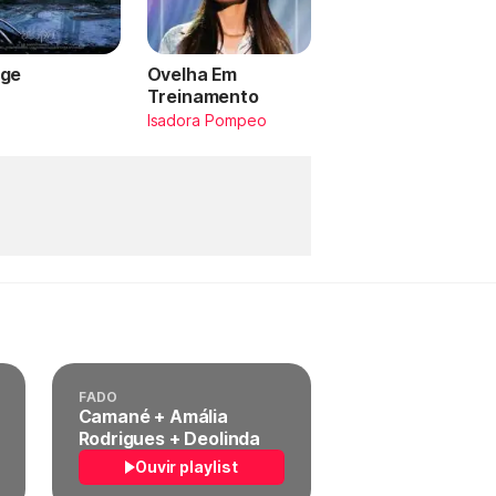
ge
Ovelha Em
Treinamento
a
Isadora Pompeo
FADO
Camané + Amália
Rodrigues + Deolinda
Ouvir playlist