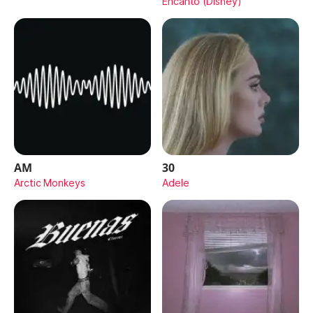
Encanto (Disney)
AM
30
Arctic Monkeys
Adele