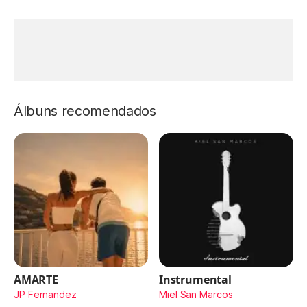
Álbuns recomendados
AMARTE
Instrumental
JP Fernandez
Miel San Marcos