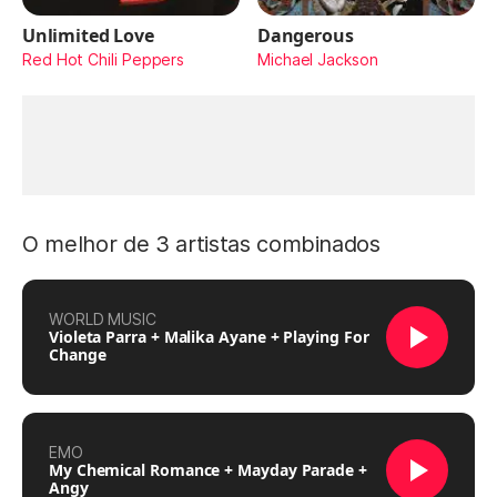
Unlimited Love
Dangerous
Red Hot Chili Peppers
Michael Jackson
O melhor de 3 artistas combinados
WORLD MUSIC
Violeta Parra + Malika Ayane + Playing For
Change
EMO
My Chemical Romance + Mayday Parade +
Angy