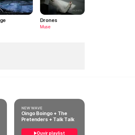
ge
Drones
a
Muse
NEW WAVE
Oingo Boingo + The
Pretenders + Talk Talk
Ouvir playlist