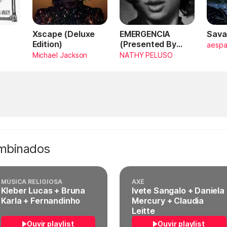
Xscape (Deluxe
EMERGENCIA
Sava
Edition)
(Presented By
aesp
PlayStation,
Michael Jackson
NATHY PELUSO
Horizon Forbidden
West)
ombinados
MÚSICA RELIGIOSA
AXÉ
Kleber Lucas + Bruna
Ivete Sangalo + Daniela
Karla + Fernandinho
Mercury + Claudia
Leitte
Ouvir playlist
Ouvir playlist