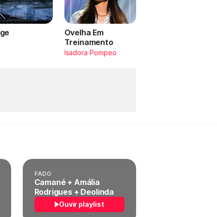
ge
Ovelha Em
Treinamento
a
Isadora Pompeo
FADO
Camané + Amália
Rodrigues + Deolinda
Ouvir playlist