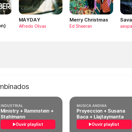
MAYDAY
Merry Christmas
Sava
on)
Alfredo Olivas
Ed Sheeran
aesp
ombinados
INDUSTRIAL
MÚSICA ANDINA
Ministry + Rammstein +
Proyeccion + Susana
Stahlmann
Baca + Llajtaymanta
Ouvir playlist
Ouvir playlist