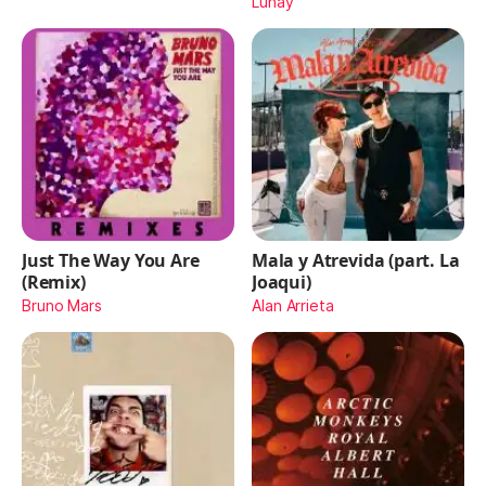
Lunay
Just The Way You Are
Mala y Atrevida (part. La
(Remix)
Joaqui)
Bruno Mars
Alan Arrieta