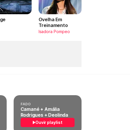
ge
Ovelha Em
Treinamento
a
Isadora Pompeo
FADO
Camané + Amália
Rodrigues + Deolinda
Ouvir playlist