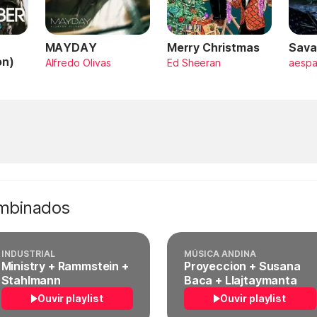
MAYDAY
Merry Christmas
Sava
on)
Alfredo Olivas
Ed Sheeran
aesp
ombinados
INDUSTRIAL
MÚSICA ANDINA
Ministry + Rammstein +
Proyeccion + Susana
Stahlmann
Baca + Llajtaymanta
Ouvir playlist
Ouvir playlist