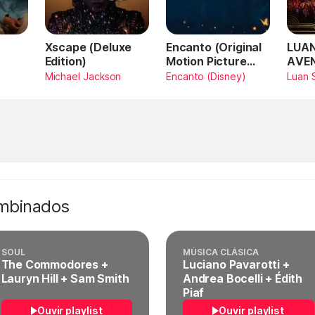
Xscape (Deluxe
Encanto (Original
LUAN
Edition)
Motion Picture
AVE
Soundtrack)
AMA
Michael Jackson
Encanto (Disney)
Luan 
SAN
Vivo
ombinados
SOUL
MÚSICA CLÁSICA
The Commodores +
Luciano Pavarotti +
Lauryn Hill + Sam Smith
Andrea Bocelli + Édith
Piaf
Ouvir playlist
Ouvir playlist