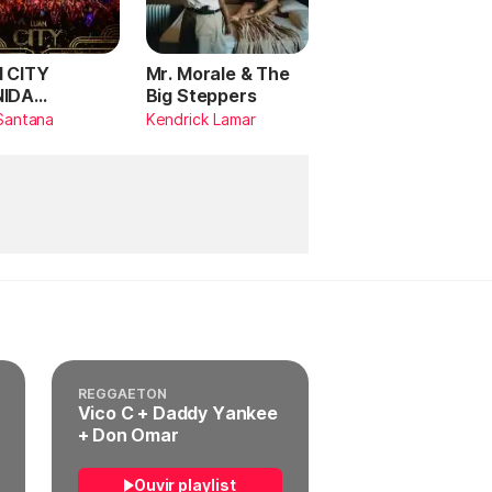
 CITY
Mr. Morale & The
NIDA
Big Steppers
RILDO
Santana
Kendrick Lamar
TANA (Ao
)
REGGAETON
Vico C + Daddy Yankee
+ Don Omar
Ouvir playlist