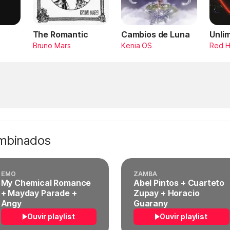
The Romantic
Cambios de Luna
Unli
Bruno Mars
Kenia OS
Red H
ombinados
EMO
ZAMBA
My Chemical Romance
Abel Pintos + Cuarteto
+ Mayday Parade +
Zupay + Horacio
Angy
Guarany
Ouvir playlist
Ouvir playlist