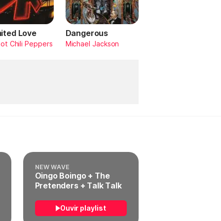
mited Love
Dangerous
ot Chili Peppers
Michael Jackson
NEW WAVE
Oingo Boingo + The
Pretenders + Talk Talk
Ouvir playlist