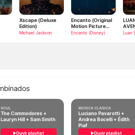
Xscape (Deluxe
Encanto (Original
LUAN
Edition)
Motion Picture
AVE
Soundtrack)
AMA
Michael Jackson
Encanto (Disney)
Luan 
SAN
Vivo
ombinados
SOUL
MÚSICA CLÁSICA
The Commodores +
Luciano Pavarotti +
Lauryn Hill + Sam Smith
Andrea Bocelli + Édith
Piaf
Ouvir playlist
Ouvir playlist