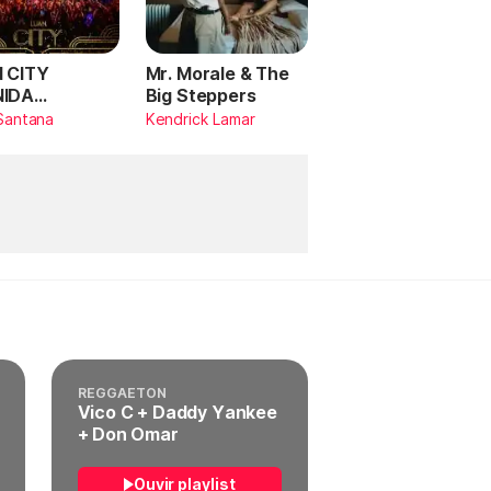
 CITY
Mr. Morale & The
NIDA
Big Steppers
RILDO
Santana
Kendrick Lamar
TANA (Ao
)
REGGAETON
Vico C + Daddy Yankee
+ Don Omar
Ouvir playlist