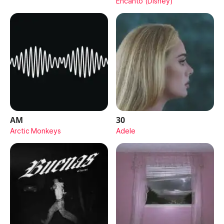
Encanto (Disney)
AM
30
Arctic Monkeys
Adele