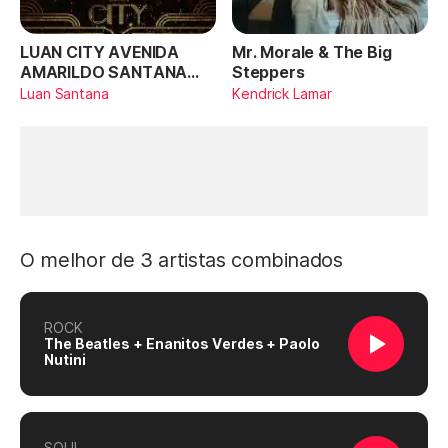
LUAN CITY AVENIDA
Mr. Morale & The Big
AMARILDO SANTANA
Steppers
(Ao Vivo)
Luan Santana
Kendrick Lamar
O melhor de 3 artistas combinados
ROCK
The Beatles + Enanitos Verdes + Paolo
Nutini
SOUL