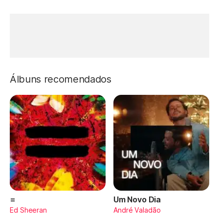
Álbuns recomendados
=
Um Novo Dia
Ed Sheeran
André Valadão