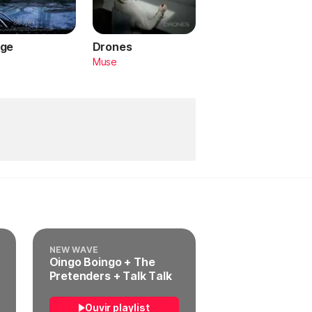
ge
Drones
a
Muse
NEW WAVE
Oingo Boingo + The
Pretenders + Talk Talk
Ouvir playlist