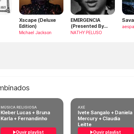
Xscape (Deluxe
EMERGENCIA
Sava
Edition)
(Presented By
aesp
PlayStation,
Michael Jackson
NATHY PELUSO
Horizon Forbidden
West)
ombinados
MÚSICA RELIGIOSA
AXÉ
Kleber Lucas + Bruna
Ivete Sangalo + Daniela
Karla + Fernandinho
Mercury + Claudia
Leitte
Ouvir playlist
Ouvir playlist