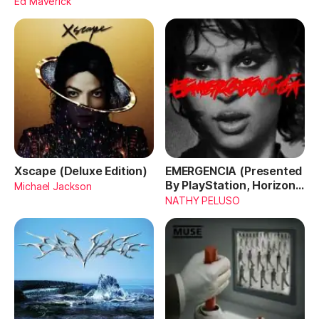
Ed Maverick
Xscape (Deluxe Edition)
EMERGENCIA (Presented
By PlayStation, Horizon
Michael Jackson
Forbidden West)
NATHY PELUSO