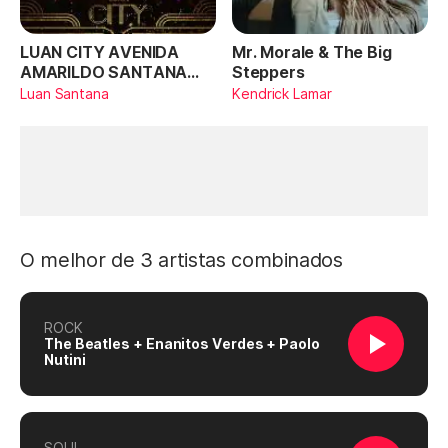
LUAN CITY AVENIDA
Mr. Morale & The Big
AMARILDO SANTANA
Steppers
(Ao Vivo)
Luan Santana
Kendrick Lamar
O melhor de 3 artistas combinados
ROCK
The Beatles + Enanitos Verdes + Paolo
Nutini
SOUL