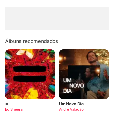
Álbuns recomendados
=
Um Novo Dia
Ed Sheeran
André Valadão