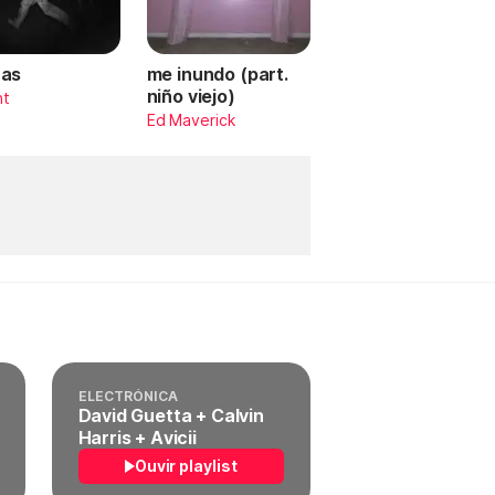
as
me inundo (part.
niño viejo)
nt
Ed Maverick
ELECTRÓNICA
David Guetta + Calvin
Harris + Avicii
Ouvir playlist