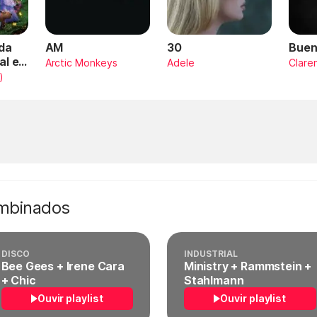
da
AM
30
Buen
al en
Arctic Monkeys
Adele
Clare
)
ombinados
DISCO
INDUSTRIAL
Bee Gees + Irene Cara
Ministry + Rammstein +
+ Chic
Stahlmann
Ouvir playlist
Ouvir playlist