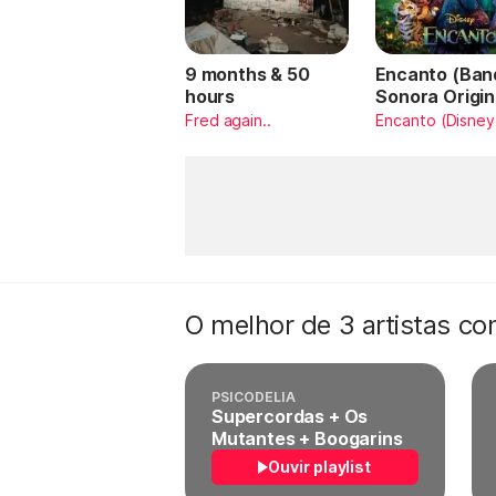
9 months & 50
Encanto (Ban
hours
Sonora Origin
Español)
Fred again..
Encanto (Disney
O melhor de 3 artistas c
PSICODELIA
Supercordas + Os
Mutantes + Boogarins
Ouvir playlist