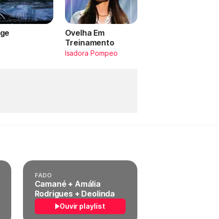
ge
Ovelha Em
Treinamento
a
Isadora Pompeo
FADO
Camané + Amália
Rodrigues + Deolinda
Ouvir playlist