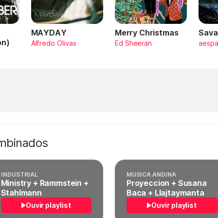
MAYDAY
Merry Christmas
Sava
on)
Alfredo Olivas
Ed Sheeran
aesp
ombinados
INDUSTRIAL
MÚSICA ANDINA
Ministry + Rammstein +
Proyeccion + Susana
Stahlmann
Baca + Llajtaymanta
Ouvir playlist
Ouvir playlist