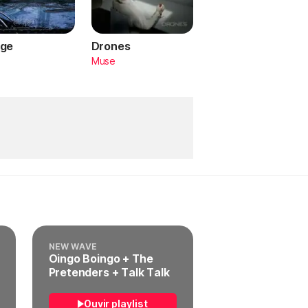
ge
Drones
a
Muse
NEW WAVE
Oingo Boingo + The
Pretenders + Talk Talk
Ouvir playlist