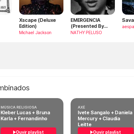
Xscape (Deluxe
EMERGENCIA
Sava
Edition)
(Presented By
aesp
PlayStation,
Michael Jackson
NATHY PELUSO
Horizon Forbidden
West)
ombinados
MÚSICA RELIGIOSA
AXÉ
Kleber Lucas + Bruna
Ivete Sangalo + Daniela
Karla + Fernandinho
Mercury + Claudia
Leitte
Ouvir playlist
Ouvir playlist