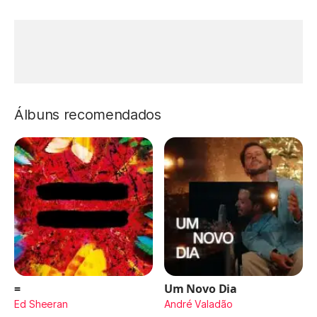
Álbuns recomendados
=
Um Novo Dia
Ed Sheeran
André Valadão