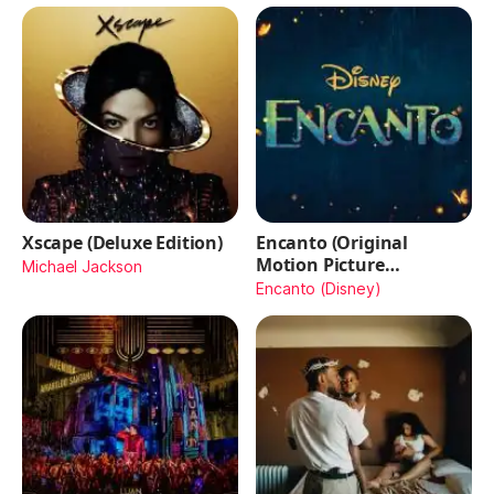
Xscape (Deluxe Edition)
Encanto (Original
Motion Picture
Michael Jackson
Soundtrack)
Encanto (Disney)