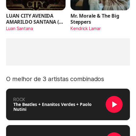
LUAN CITY AVENIDA
Mr. Morale & The Big
AMARILDO SANTANA (Ao
Steppers
Vivo)
Luan Santana
Kendrick Lamar
O melhor de 3 artistas combinados
ROCK
The Beatles + Enanitos Verdes + Paolo
Nutini