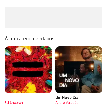
Álbuns recomendados
=
Um Novo Dia
Ed Sheeran
André Valadão