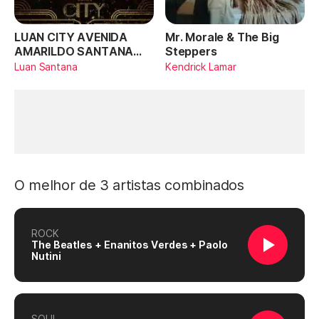
LUAN CITY AVENIDA
Mr. Morale & The Big
AMARILDO SANTANA
Steppers
(Ao Vivo)
Luan Santana
Kendrick Lamar
O melhor de 3 artistas combinados
ROCK
The Beatles + Enanitos Verdes + Paolo
Nutini
SOUL