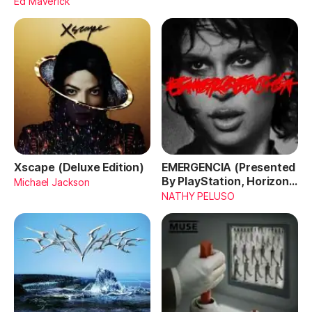
Ed Maverick
Xscape (Deluxe Edition)
EMERGENCIA (Presented
By PlayStation, Horizon
Michael Jackson
Forbidden West)
NATHY PELUSO