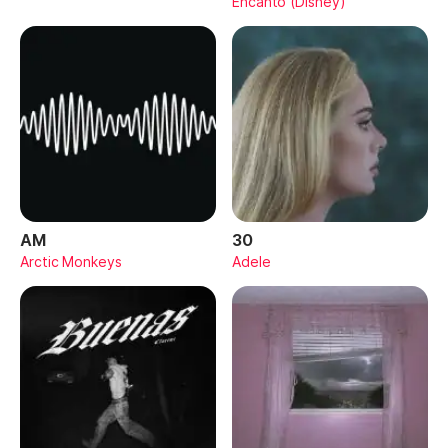
Encanto (Disney)
AM
30
Arctic Monkeys
Adele