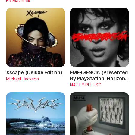
Ed Maverick
Xscape (Deluxe Edition)
EMERGENCIA (Presented
By PlayStation, Horizon
Michael Jackson
Forbidden West)
NATHY PELUSO