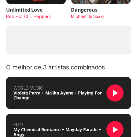
Unlimited Love
Dangerous
Red Hot Chili Peppers
Michael Jackson
O melhor de 3 artistas combinados
WORLD MUSIC
Violeta Parra + Malika Ayane + Playing For
Change
EMO
My Chemical Romance + Mayday Parade +
Angy