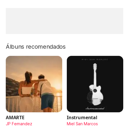
Álbuns recomendados
AMARTE
Instrumental
JP Fernandez
Miel San Marcos