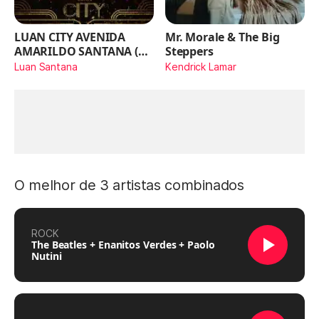
LUAN CITY AVENIDA
Mr. Morale & The Big
AMARILDO SANTANA (Ao
Steppers
Vivo)
Luan Santana
Kendrick Lamar
O melhor de 3 artistas combinados
ROCK
The Beatles + Enanitos Verdes + Paolo
Nutini