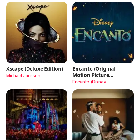
Xscape (Deluxe Edition)
Encanto (Original
Motion Picture
Michael Jackson
Soundtrack)
Encanto (Disney)