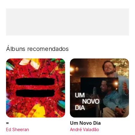
Álbuns recomendados
=
Um Novo Dia
Ed Sheeran
André Valadão