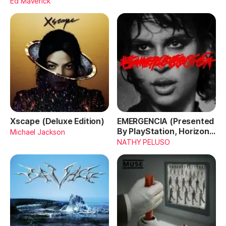
Ed Maverick
Xscape (Deluxe Edition)
EMERGENCIA (Presented
By PlayStation, Horizon
Michael Jackson
Forbidden West)
NATHY PELUSO