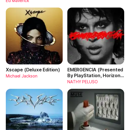
Ed Maverick
Xscape (Deluxe Edition)
EMERGENCIA (Presented
By PlayStation, Horizon
Michael Jackson
Forbidden West)
NATHY PELUSO