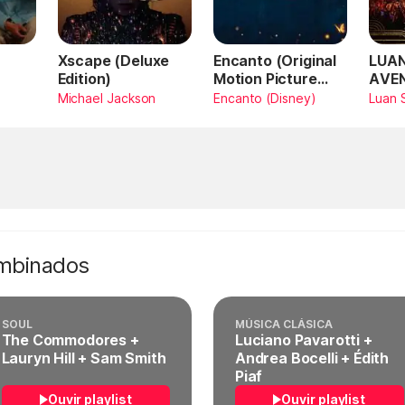
Xscape (Deluxe
Encanto (Original
LUAN
Edition)
Motion Picture
AVE
Soundtrack)
AMA
Michael Jackson
Encanto (Disney)
Luan 
SAN
Vivo
ombinados
SOUL
MÚSICA CLÁSICA
The Commodores +
Luciano Pavarotti +
Lauryn Hill + Sam Smith
Andrea Bocelli + Édith
Piaf
Ouvir playlist
Ouvir playlist