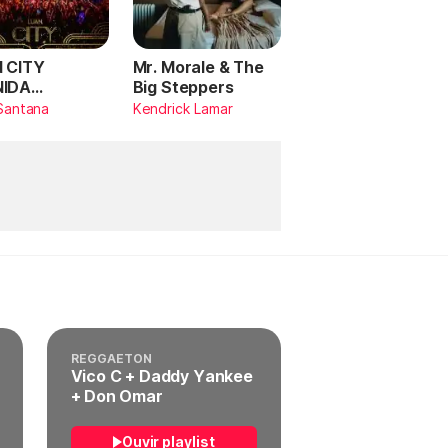
 CITY
Mr. Morale & The
NIDA
Big Steppers
RILDO
Santana
Kendrick Lamar
TANA (Ao
)
REGGAETON
Vico C + Daddy Yankee
+ Don Omar
Ouvir playlist