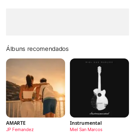
Álbuns recomendados
AMARTE
Instrumental
JP Fernandez
Miel San Marcos