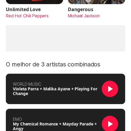
Unlimited Love
Dangerous
Red Hot Chili Peppers
Michael Jackson
O melhor de 3 artistas combinados
WORLD MUSIC
Violeta Parra + Malika Ayane + Playing For
Change
EMO
My Chemical Romance + Mayday Parade +
Angy