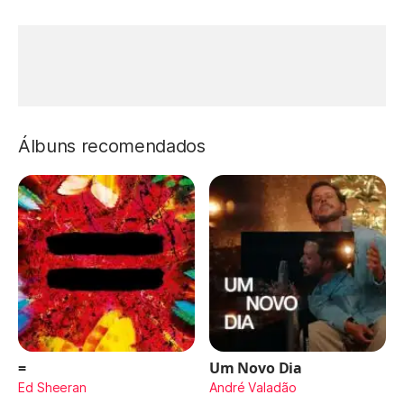
Álbuns recomendados
=
Um Novo Dia
Ed Sheeran
André Valadão