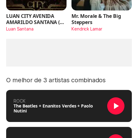
LUAN CITY AVENIDA
Mr. Morale & The Big
AMARILDO SANTANA (Ao
Steppers
Vivo)
Luan Santana
Kendrick Lamar
O melhor de 3 artistas combinados
ROCK
The Beatles + Enanitos Verdes + Paolo
Nutini