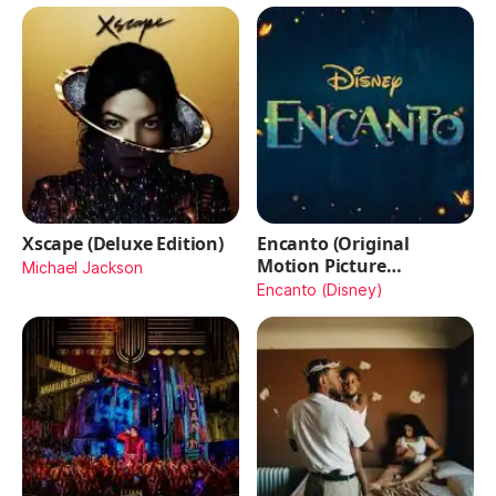
Xscape (Deluxe Edition)
Encanto (Original
Motion Picture
Michael Jackson
Soundtrack)
Encanto (Disney)