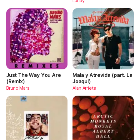
Lunay
Just The Way You Are
Mala y Atrevida (part. La
(Remix)
Joaqui)
Bruno Mars
Alan Arrieta