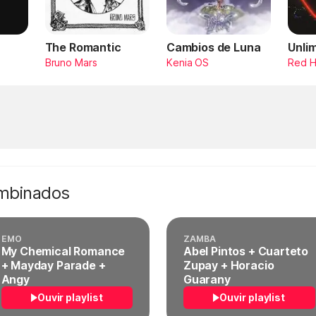
The Romantic
Cambios de Luna
Unli
Bruno Mars
Kenia OS
Red H
ombinados
EMO
ZAMBA
My Chemical Romance
Abel Pintos + Cuarteto
+ Mayday Parade +
Zupay + Horacio
Angy
Guarany
Ouvir playlist
Ouvir playlist