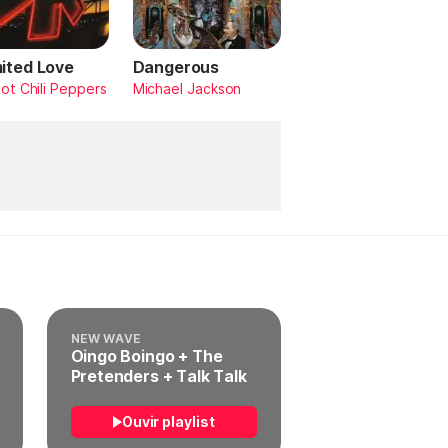
mited Love
Dangerous
ot Chili Peppers
Michael Jackson
NEW WAVE
Oingo Boingo + The
Pretenders + Talk Talk
Ouvir playlist