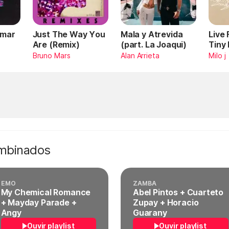
Omar
Just The Way You
Mala y Atrevida
Live
Are (Remix)
(part. La Joaqui)
Tiny
Bruno Mars
Alan Arrieta
Milo j
ombinados
EMO
ZAMBA
My Chemical Romance
Abel Pintos + Cuarteto
+ Mayday Parade +
Zupay + Horacio
Angy
Guarany
Ouvir playlist
Ouvir playlist