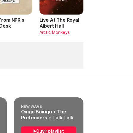
 From NPR's
Live At The Royal
 Desk
Albert Hall
Arctic Monkeys
NEW WAVE
Oingo Boingo + The
Pretenders + Talk Talk
Ouvir playlist