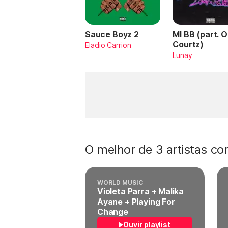
Sauce Boyz 2
MI BB (part. 
Courtz)
Eladio Carrion
Lunay
O melhor de 3 artistas c
WORLD MUSIC
Violeta Parra + Malika
Ayane + Playing For
Change
Ouvir playlist